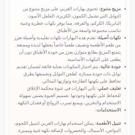
مزيج متنوع:
تحتوي بهارات الغربي على مزيج متنوع من
التوابل التي تشمل الكمون، الكزبرة، الفلفل الأسود،
البابريكا، الكركم، والقرفة، مما يوفر نكهات عطرية وغنية
تناسب مجموعة واسعة من الأطباق.
نكهات أصيلة:
تقدم هذه البهارات نكهات تقليدية وأصيلة تعزز
من طعم الأطعمة وتضيف طعماً خاصاً يجعلها لذيذة وممتعة.
يتمتع المزيج بطابع متوازن يعزز من جودة الأطباق دون أن
يطغى على النكهات الأساسية.
جودة عالية:
يتم اختيار المكونات بعناية فائقة لضمان تقديم
توابل ذات جودة ممتازة. تُطحن التوابل وتجميعها بطرق
تحافظ على نكهتها الطازجة وتوازنها المثالي.
تغليف عملي:
تأتي البهارات في عبوة محكمة الإغلاق
للحفاظ على نكهتها وجودتها. تصميم العبوة يضمن سهولة
الاستخدام والتخزين، ويمنع تسرب الروائح أو فقدان النكهة.
الاستخدامات:
تتبيل الأطعمة:
يمكن استخدام بهارات الغربي لتتبيل اللحوم،
الدواجن، الأسماك، والخضروات لإضافة نكهة غنية ومميزة.