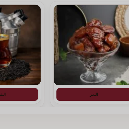
الزعفران
هي