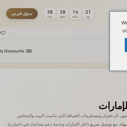
36
28
14
21
تسوّق العرض
يوم
ساعة
دقيقة
ثانية
We
y
ا
ly Discounts
لإمارات
مور، الزعفران ومستلزمات الضيافة التي تناسب البيت والمجلس
لة، مع توصيل سريع داخل الإمارات وخدمة دعم تساعدك في اختيار ما