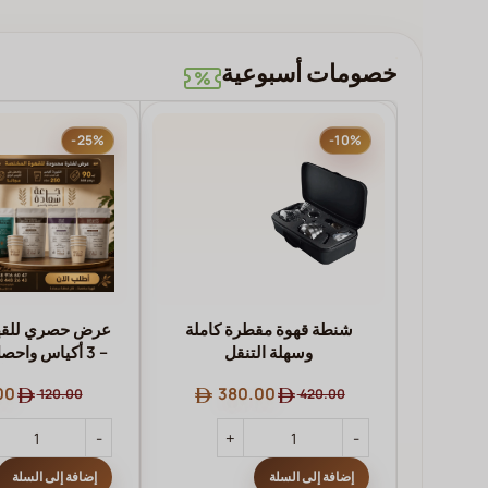
خصومات أسبوعية
-25%
-10%
شنطة قهوة مقطرة كاملة
عرض حصري للقه
وسهلة التنقل
– 3 أكياس واحص
مجاناً
00
380.00
120.00
420.00