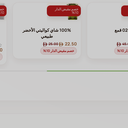
خصم مقيض الدار
خصم
10%
10%
02 قمع
100% شاي كواليتي الأخضر
طبيعي
22.50
25.00
45
00
1%
خصم مقيض الدار 10%