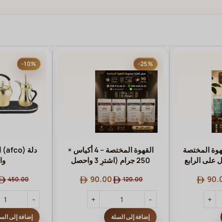
-10%
-25%
وة المختصة
القهوة المختصة – 4 أكياس ×
دلة 
ل على الرابع
250 جرام (اشترِ 3 واحصل
وا
!
على الرابع مجانًا)
90.00
90.
450.00
120.00