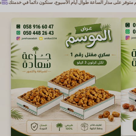
ر الساعة طوال أيام الأسبوع، سنكون دائماً في خدمتك
دفع آمن باستخدا