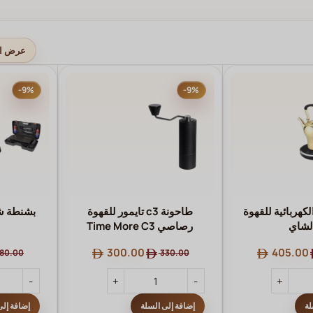
عرض ال
-9%
-9%
(afco) الكهربائية للقهوة
طاحونة c3 تايمور للقهوة
بشنطة ⁨⁨ش
لشاي
رصاصي Time More C3
Grinder مطحنة قهوة يدوية
300.00
405.00
80.00
330.00