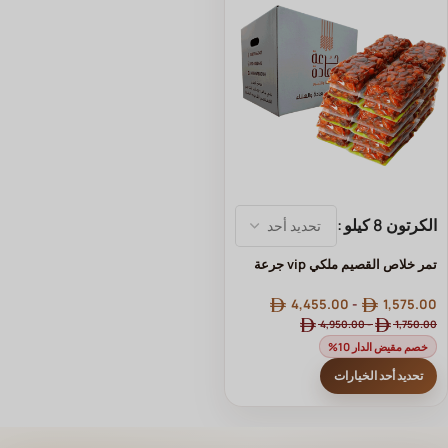
الكرتون 8 كيلو
⁨تمر خلاص القصيم ملكي vip⁩ جرعة
سعادة
4,455.00
-
1,575.00
4,950.00
-
1,750.00
خصم مقيض الدار 10%
تحديد أحد الخيارات