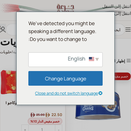
انتقل إلى التنقل
انتقل إلى المحتوى الرئيسي
We've detected you might be
speaking a different language.
حلويات
Do you want to change to:
الرئيسية
حلويات
English
إظهار الأعمدة
خصم مقيض الدار 10%
خصم مقيض الدار 10%
Change Language
Close and do not switch language
Nabil Nankhatai – زعفران وكاجو |
بسكويت نبيل الفاخر بنكهات شرقية
22.50
25.00
خصم مقيض الدار 10%