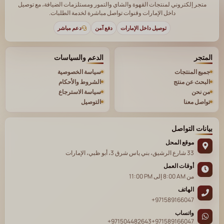
متجر إلكتروني لمنتجات القهوة والشاي والتمور ومستلزمات الضيافة، مع توصيل
داخل الإمارات وقنوات تواصل مباشرة لخدمة الطلبات.
توصيل داخل الإمارات
دفع آمن
دعم مباشر
المتجر
الدعم والسياسات
جميع المنتجات
سياسة الخصوصية
البحث عن منتج
الشروط والأحكام
من نحن
سياسة الاسترجاع
تواصل معنا
التوصيل
بيانات التواصل
موقع المحل
33 شارع الرشيق، بني ياس شرق 3، أبو ظبي، الإمارات
أوقات العمل
من
8:00 AM
إلى
11:00 PM
الهاتف
+971589166047
واتساب
+971504482643
+971589166047