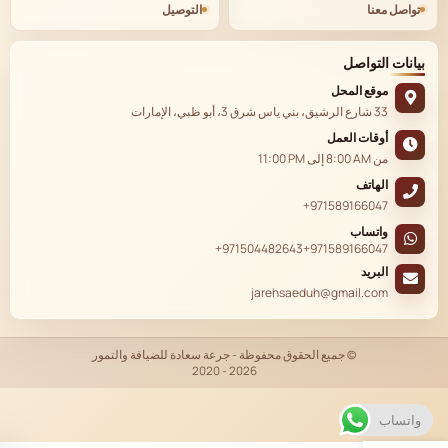
تواصل معنا
التوصيل
بيانات التواصل
موقع المحل
33 شارع الرشيق، بني ياس شرق 3، أبو ظبي، الإمارات
أوقات العمل
من
8:00 AM
إلى
11:00 PM
الهاتف
+971589166047
واتساب
+971504482643
+971589166047
البريد
jarehsaeduh@gmail.com
© جميع الحقوق محفوظة - جرعة سعادة للضيافة والتمور
2020 - 2026
EN
واتساب