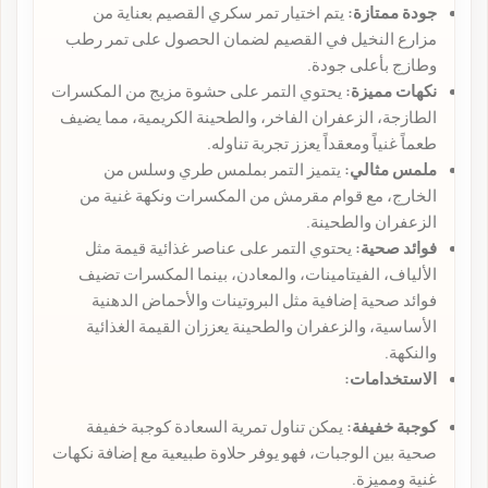
جودة ممتازة:
يتم اختيار تمر سكري القصيم بعناية من
مزارع النخيل في القصيم لضمان الحصول على تمر رطب
وطازج بأعلى جودة.
نكهات مميزة:
يحتوي التمر على حشوة مزيج من المكسرات
الطازجة، الزعفران الفاخر، والطحينة الكريمية، مما يضيف
طعماً غنياً ومعقداً يعزز تجربة تناوله.
ملمس مثالي:
يتميز التمر بملمس طري وسلس من
الخارج، مع قوام مقرمش من المكسرات ونكهة غنية من
الزعفران والطحينة.
فوائد صحية:
يحتوي التمر على عناصر غذائية قيمة مثل
الألياف، الفيتامينات، والمعادن، بينما المكسرات تضيف
فوائد صحية إضافية مثل البروتينات والأحماض الدهنية
الأساسية، والزعفران والطحينة يعززان القيمة الغذائية
والنكهة.
الاستخدامات:
كوجبة خفيفة:
يمكن تناول تمرية السعادة كوجبة خفيفة
صحية بين الوجبات، فهو يوفر حلاوة طبيعية مع إضافة نكهات
غنية ومميزة.