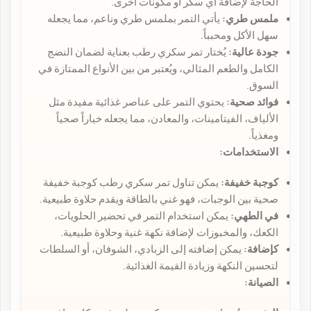
الحاجة لإضافة أي سكر أو مكونات أخرى.
ملمس طري:
يأتي التمر بملمس طري وناعم، مما يجعله
سهل الأكل ومحبباً.
جودة عالية:
يُختار تمر سكري رطب بعناية لضمان النضج
الكامل والطعم المثالي، ويُعتبر من بين الأنواع الممتازة في
السوق.
فوائد صحية:
يحتوي التمر على عناصر غذائية مفيدة مثل
الألياف، الفيتامينات، والمعادن، مما يجعله خياراً صحياً
ومغذياً.
الاستخدامات:
كوجبة خفيفة:
يمكن تناول تمر سكري رطب كوجبة خفيفة
صحية بين الوجبات، فهو غني بالطاقة ويقدم حلاوة طبيعية.
في الطهي:
يمكن استخدام التمر في تحضير الحلويات،
الكعك، والمخبوزات لإضافة نكهة غنية وحلاوة طبيعية.
كإضافة:
يمكن إضافته إلى الزبادي، الشوفان، أو السلطات
لتحسين النكهة وزيادة القيمة الغذائية.
الصيانة: