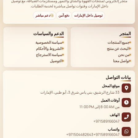
متجر إلكتروني لمنتجات القهوة والشاي والتمور ومستلزمات الضيافة، مع توصيل
داخل الإمارات وقنوات تواصل مباشرة لخدمة الطلبات.
توصيل داخل الإمارات
دفع آمن
دعم مباشر
المتجر
الدعم والسياسات
جميع المنتجات
سياسة الخصوصية
البحث عن منتج
الشروط والأحكام
من نحن
سياسة الاسترجاع
تواصل معنا
التوصيل
بيانات التواصل
موقع المحل
33 شارع الرشيق، بني ياس شرق 3، أبو ظبي، الإمارات
أوقات العمل
من
8:00 AM
إلى
11:00 PM
الهاتف
+971589166047
واتساب
+971504482643
+971589166047