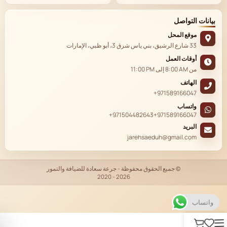
بيانات التواصل
موقع المحل
33 شارع الرشيق، بني ياس شرق 3، أبو ظبي، الإمارات
أوقات العمل
من
8:00 AM
إلى
11:00 PM
الهاتف
+971589166047
واتساب
+971504482643
+971589166047
البريد
jarehsaeduh@gmail.com
© جميع الحقوق محفوظة - جرعة سعادة للضيافة والتمور
2020 - 2026
EN
واتساب