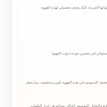
هاتها الفريدة. إليك وصف تفصيلي لهذه القهوة:
الاستوائي في تحسين جودة حبوب القهوة.
لمجففة. الحموضة في هذه القهوة تكون منخفضة، مما يجعل
ة والتوابل. التحميص الداكن يساعد في إبراز النكهات