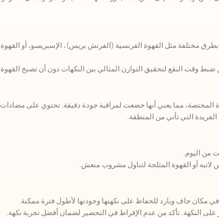
يمكن تحضير قهوة “Indonesia Sumatra” بطرق مختلفة مثل القهوة الفرنسية (الفرنش بريس)، الإسبر
من ضبط وقت النقع لتحقيق التوازن المثالي بين النكهات دون أن تصبح القهوة م
الفريدة التي تأتي من المنطقة.
 من اليوم.
 لاتيه أو القهوة المثلجة لتناول مشروب منعش.
 في مكان جاف وبارد للحفاظ على نكهتها وجودتها لأطول فترة ممكنة.
ر على النكهة. تأكد من عدم الإفراط في التحضير لضمان أفضل تجربة نكهة.