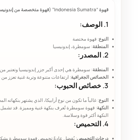
قهوة “Indonesia Sumatra” (قهوة متخصصة من إندونيسيا، سومطرة)
1. الوصف:
النوع
: قهوة مختصة
المنطقة
: سومطرة، إندونيسيا
2. المصدر:
المنطقة
: سومطرة هي إحدى أكبر جزر إندونيسيا وتعتبر من 
الخصائص الجغرافية
: ارتفاعات متنوعة وتربة غنية تعزز من
3. خصائص الحبوب:
النوع
: غالباً ما تكون من نوع أرابيكا، الذي يشتهر بنكهاته ا
النكهة
: قهوة سومطرة تُعرف بنكهة غنية ومميزة. قد تشمل ن
النكهة أكثر قوة وسلاسة.
4. التحميص:
درجات التحميص
: يُفضل عادةً تحميص قهوة سومطرة بشكل د