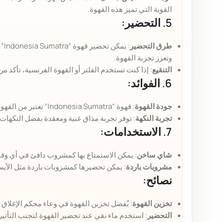
القوية التي تميز هذه القهوة.
5. التحضير:
طرق التحضير
: 
وتعزز تجربة القهوة.
التنقيع
: إذا كنت تستخدم الفلتر أو القهوة الفرنسية، تأكد 
6. الفوائد:
جودة القهوة
: قهوة “Indonesia Sumatra” تعتبر من القهوة المختصة، مما يعني أنها خضعت لمراقبة جودة دقيقة. تحتوي على مضادات أكسدة وخصائص صحية مختلفة.
تجربة النكهة
: توفر تجربة مذاق غنية ومعقدة بفضل النكهات 
7. الاستخدامات:
شاي ساخن
: يمكن الاستمتاع بها كمشروب دافئ في أي وقت
مشروبات باردة
: يمكن تحضيرها كمشروبات باردة مثل الآيس
نصائح:
تخزين القهوة
: يُفضل تخزين القهوة في وعاء محكم الإغلاق
التحضير
: استخدم ماء نقي عند تحضير القهوة لتجنب التأثي