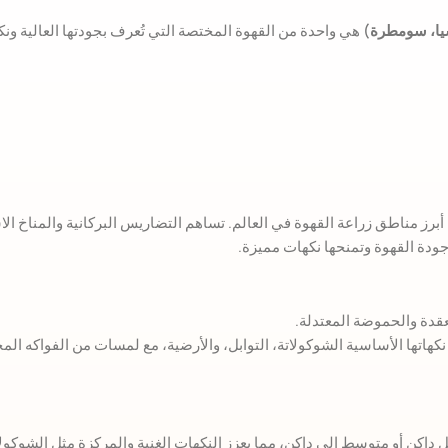
هي واحدة من القهوة المختصة التي تُعرف بجودتها العالية ونك
أبرز مناطق زراعة القهوة في العالم. تساهم التضاريس البركانية والمناخ 
 جودة القهوة وتمنحها نكهات مميزة.
لمعقدة والحموضة المعتدلة.
كهاتها الأساسية الشوكولاتة، التوابل، والأرضية، مع لمسات من الفواكه ا
اكن أو متوسط إلى داكن، مما يعزز النكهات الغنية والمركزة مثل الشوكولات