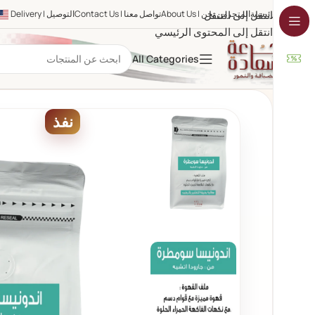
الرئيسية
المتجر
انتقل إلى التنقل
من نحن | About Us
تواصل معنا | Contact Us
التوصيل | Delivery
انتقل إلى المحتوى الرئيسي
All Categories
نفذ