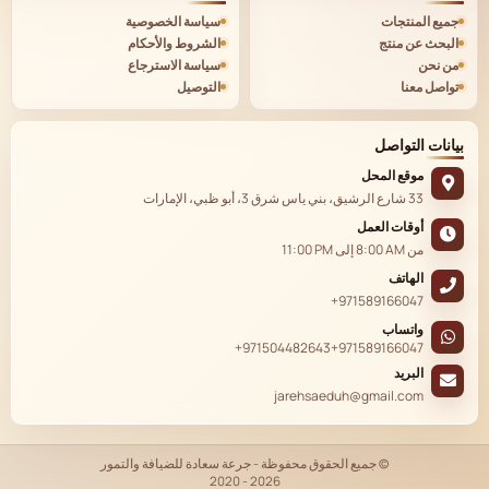
جميع المنتجات
سياسة الخصوصية
البحث عن منتج
الشروط والأحكام
من نحن
سياسة الاسترجاع
تواصل معنا
التوصيل
بيانات التواصل
موقع المحل
33 شارع الرشيق، بني ياس شرق 3، أبو ظبي، الإمارات
أوقات العمل
من
8:00 AM
إلى
11:00 PM
الهاتف
+971589166047
واتساب
+971504482643
+971589166047
البريد
jarehsaeduh@gmail.com
© جميع الحقوق محفوظة - جرعة سعادة للضيافة والتمور
2020 - 2026
EN