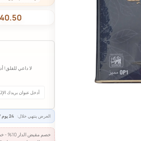
40.50
لا داعي للقلق! أ
العرض ينتهي خلال:
24 يوم 21:08:16