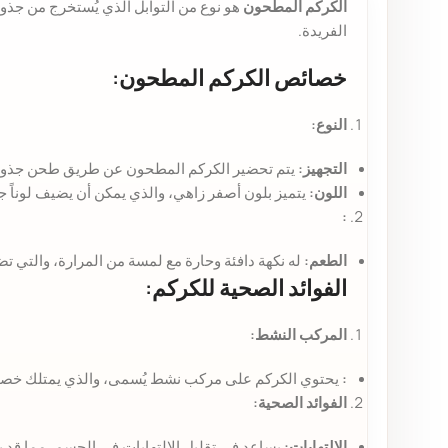
الكركم المطحون
هو نوع من التوابل الذي يُستخرج من جذو
الفريدة.
خصائص الكركم المطحون:
النوع:
التجهيز:
يتم تحضير الكركم المطحون عن طريق طحن جذور 
اللون:
يتميز بلون أصفر زاهي، والذي يمكن أن يضيف لوناً جمي
:
الطعم:
له نكهة دافئة وحارة مع لمسة من المرارة، والتي تضي
الفوائد الصحية للكركم:
المركب النشط:
:
يحتوي الكركم على مركب نشط يُسمى، والذي يمتلك خصائ
الفوائد الصحية:
الالتهابات:
يساعد في تقليل الالتهابات في الجسم، مما قد ي