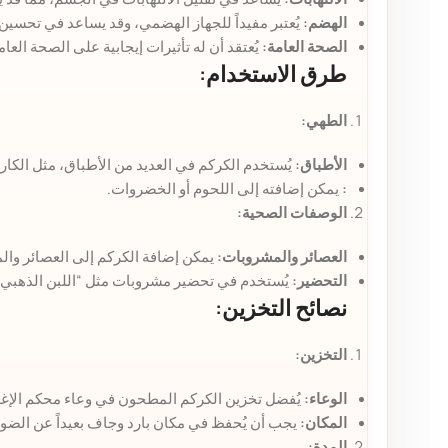
الهضم:
يُعتبر مفيداً للجهاز الهضمي، وقد يساعد في تحسين
الصحة العامة:
يُعتقد أن له تأثيرات إيجابية على الصحة ال
طرق الاستخدام:
الطهي:
الأطباق:
يُستخدم الكركم في العديد من الأطباق، مثل الكار
:
يمكن إضافته إلى اللحوم أو الخضروات.
الوصفات الصحية:
العصائر والمشروبات:
يمكن إضافة الكركم إلى العصائر والم
التحضير:
يُستخدم في تحضير مشروبات مثل “اللبن الذهبي” (Golden Milk)، الذي يتكون من الحليب والكركم والتوابل ال
نصائح التخزين:
التخزين:
الوعاء:
يُفضل تخزين الكركم المطحون في وعاء محكم الإغلا
المكان:
يجب أن يُحفظ في مكان بارد وجاف بعيداً عن الضوء 
المدة: