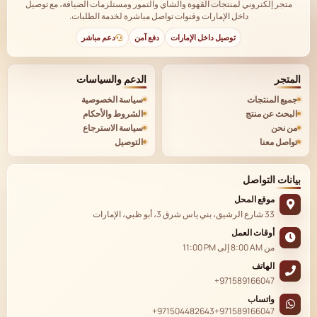
متجر إلكتروني لمنتجات القهوة والشاي والتمور ومستلزمات الضيافة، مع توصيل
داخل الإمارات وقنوات تواصل مباشرة لخدمة الطلبات.
توصيل داخل الإمارات
دفع آمن
دعم مباشر
المتجر
الدعم والسياسات
جميع المنتجات
سياسة الخصوصية
البحث عن منتج
الشروط والأحكام
من نحن
سياسة الاسترجاع
تواصل معنا
التوصيل
بيانات التواصل
موقع المحل
33 شارع الرشيق، بني ياس شرق 3، أبو ظبي، الإمارات
أوقات العمل
من
8:00 AM
إلى
11:00 PM
الهاتف
+971589166047
واتساب
+971504482643
+971589166047