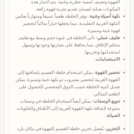
القهوة وتضيف لمسة عطرية وغنية. يتم اختيار هذه
المكونات بعناية لضمان تقديم تجربة قهوة رائعة.
نكهة أصيلة وغنية:
توفر الخلطة طعماً عميقاً ومتوازناً يعكس
النكهة العربية التقليدية، مما يجعلها خياراً مثالياً لتحضير
قهوة غنية ومميزة.
تغليف عملي:
تأتي الخلطة في عبوة حجم وسط مع تغليف
محكم الإغلاق، مما يحافظ على نضارتها وجودتها ويسهل
استخدامها وتخزينها.
الاستخدامات:
تحضير القهوة:
يمكن استخدام خلطة القصيم بإضافتها إلى
القهوة العربية لتحضير مشروب ذو نكهة غنية ومميزة. يمكن
تعديل كمية الخلطة حسب الذوق الشخصي للحصول على
الطعم المثالي.
تنويع الوصفات:
يمكن أيضاً استخدام الخلطة في وصفات
متنوعة لإضافة نكهة القهوة العربية إلى الأطباق والحلويات.
الصيانة:
التخزين:
يُفضل تخزين خلطة القصيم للقهوة في مكان بارد