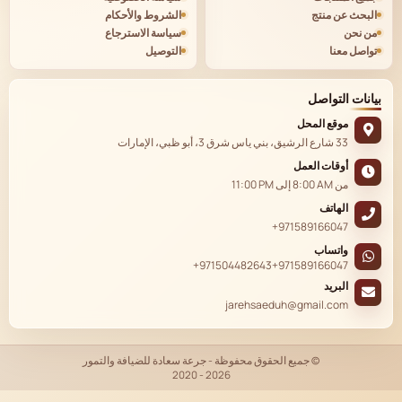
البحث عن منتج
الشروط والأحكام
من نحن
سياسة الاسترجاع
تواصل معنا
التوصيل
بيانات التواصل
موقع المحل
33 شارع الرشيق، بني ياس شرق 3، أبو ظبي، الإمارات
أوقات العمل
من
8:00 AM
إلى
11:00 PM
الهاتف
+971589166047
واتساب
+971504482643
+971589166047
البريد
jarehsaeduh@gmail.com
© جميع الحقوق محفوظة - جرعة سعادة للضيافة والتمور
2020 - 2026
EN