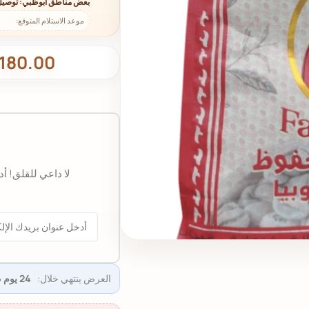
بعض مناطق أبوظبي: توصيل
موعد الاستلام المتوقع:
180.00
لا داعي للقلق! أ
العرض ينتهي خلال:
24 يوم 16:54:35