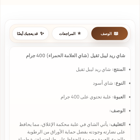
الوصف
المراجعات
قد يعجبك أيضًا
شاي ريد ليبل ثقيل (شاي العلامة الحمراء) 400 جرام
المنتج:
شاي ريد ليبل ثقيل
النوع:
شاي أسود
العبوة:
علبة تحتوي على 400 جرام
الوصف:
التغليف:
يأتي الشاي في علبة محكمة الإغلاق، مما يحافظ
على نضارته وجودته بفضل حماية الأوراق من الرطوبة
والضوء. العبوة مصممة للحفاظ على طزاجته لفترة طويلة.