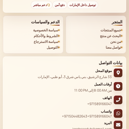
توصيل داخل الإمارات
دفع آمن
دعم مباشر
المتجر
الدعم والسياسات
جميع المنتجات
سياسة الخصوصية
البحث عن منتج
الشروط والأحكام
من نحن
سياسة الاسترجاع
تواصل معنا
التوصيل
بيانات التواصل
موقع المحل
33 شارع الرشيق، بني ياس شرق 3، أبو ظبي، الإمارات
أوقات العمل
من
8:00 AM
إلى
11:00 PM
الهاتف
+971589166047
واتساب
+971504482643
+971589166047
البريد
jarehsaeduh@gmail.com