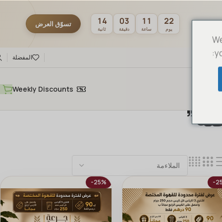
13
03
11
22
تسوّق العرض
يوم
ساعة
دقيقة
ثانية
We
y
المفضلة
Weekly Discounts
تصة”
-25%
-2