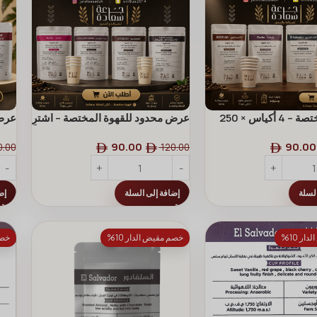
القهوة المختصة – 4 أكياس × 250
عرض محدود للقهوة المختصة – اشترِ
جرام (اشترِ 3 واحصل على الرابع
3 أكياس واحصل على الرابع مجاناً!
أكيا
90.00
90.00
0.00
120.00
السلة
إضافة إلى السلة
إض
ر 10%
خصم مقيض الدار 10%
خصم