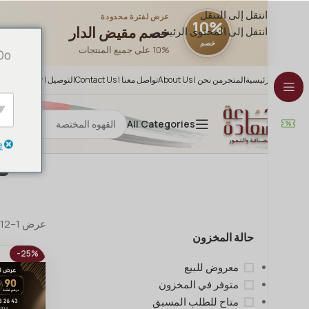
انتقل إلى التنقل
عرض لفترة محدودة
10%
خصم مقيض الدار
انتقل إلى المحتوى الرئيسي
خصم
10% على جميع المنتجات
 Do
الرئيسية
المتجر
من نحن | About Us
تواصل معنا | Contact Us
التوصيل | Delivery
All Categories
e
ن
عرض 1–12 من أصل 61 نتيجة
حالة المخزون
-25%
معروض للبيع
متوفر في المخزون
متاح للطلب المسبق