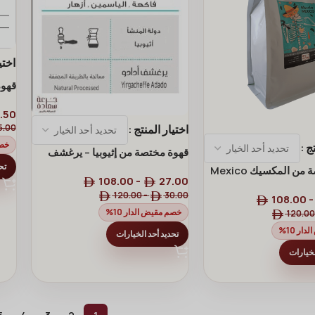
اختي
قهوة
.50
اختيار المنتج
5.00
خصم
تج
قهوة مختصة من إثيوبيا – يرغشف
أدادو
تح
ن المكسيك Mexico
108.00
-
27.00
120.00
-
30.00
108.00
خصم مقيض الدار 10%
120.00
ار 10%
تحديد أحد الخيارات
لخيارات