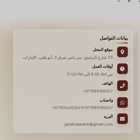
→
6
بيانات التواصل
موقع المحل
33 شارع الرشيق، بني ياس شرق 3، أبو ظبي، الإمارات
أوقات العمل
من
8:00 AM
إلى
11:00 PM
الهاتف
+971589166047
واتساب
+971504482643
+971589166047
البريد
jarehsaeduh@gmail.com