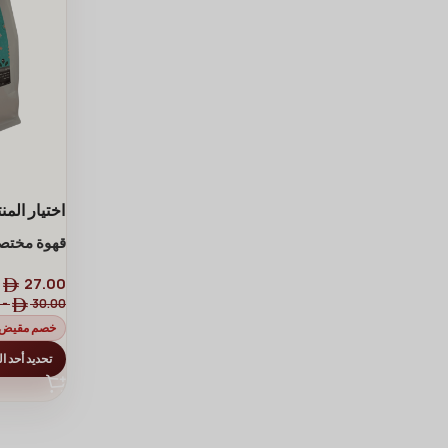
اختيار المن
قهوة مختصة م
-
27.00
-
30.00
خصم مقيض الد
تحديد أحد ا