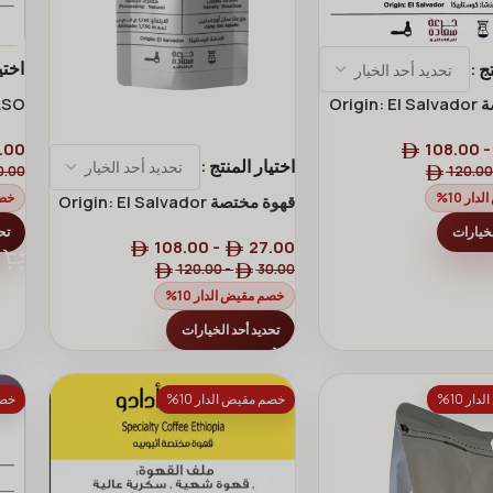
اختي
تج
قهوة مختصة ⁨Origin: El Salvador
كولو
لسلفادور فاتح⁩
.00
108.00
اختيار المنتج
0.00
120.00
خصم
ار 10%
قهوة مختصة ⁨Origin: El Salvador
مختصة من السلفادور غامق
تح
لخيارات
108.00
-
27.00
120.00
-
30.00
خصم مقيض الدار 10%
تحديد أحد الخيارات
ر 10%
خصم مقيض الدار 10%
خصم